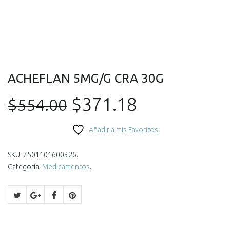
ACHEFLAN 5MG/G CRA 30G
El
El
$
371.18
$
554.00
precio
precio
Añadir a mis Favoritos
original
actual
SKU:
7501101600326
.
Categoría:
Medicamentos
.
era:
es:
$554.00.
$371.18.