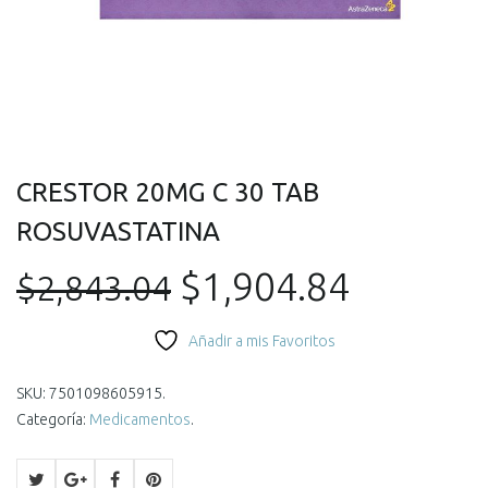
CRESTOR 20MG C 30 TAB
ROSUVASTATINA
El
El
$
1,904.84
$
2,843.04
precio
precio
Añadir a mis Favoritos
original
actual
SKU:
7501098605915
.
Categoría:
Medicamentos
.
era:
es: