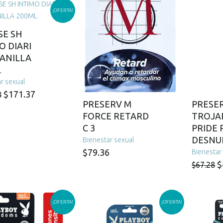
¡OFERTA!
SE SH
O DIARI
ANILLA
L
r sexual
El
El
$
171.37
8
PRESERV M
PRESE
precio
precio
FORCE RETARD
TROJAN
original
actual
C 3
PRIDE 
era:
es:
DESNU
Bienestar sexual
$255.78.
$171.37.
$
79.36
Bienestar
E
$
$
67.28
p
o
¡OFERTA!
¡OFERTA!
e
$