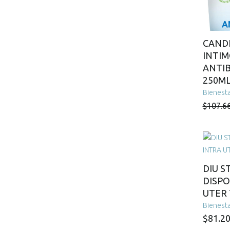
CANDI
INTI
ANTI
250M
Bienesta
$
107.6
DIU 
DISPO
UTER
Bienesta
$
81.2