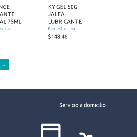
NCE
KY GEL 50G
CANTE
JALEA
AL 75ML
LUBRICANTE
 sexual
Bienestar sexual
$
148.46
→
Servicio a domicilio