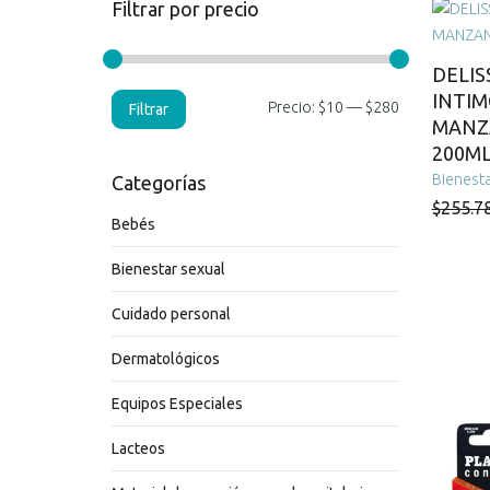
Filtrar por precio
DELIS
INTIM
Precio
Precio
Precio:
$10
—
$280
Filtrar
MANZ
mínimo
máximo
200M
Bienesta
Categorías
$
255.7
Bebés
Bienestar sexual
Cuidado personal
Dermatológicos
Equipos Especiales
Lacteos