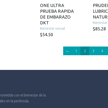
ONE ULTRA
PRUDE
PRUEBA RAPIDA
LUBRI
DE EMBARAZO
NATUR
DKT
Bienestar
$
85.28
Bienestar sexual
$
54.50
←
1
2
3
4
metida con el bienestar de la
es en la península.