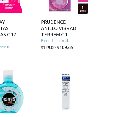
AY
PRUDENCE
ITAS
ANILLO VIBRAD
S C 12
TERREM C 1
Bienestar sexual
El
El
$
109.65
 sexual
$
129.00
precio
precio
original
actual
era:
es:
$129.00.
$109.65.