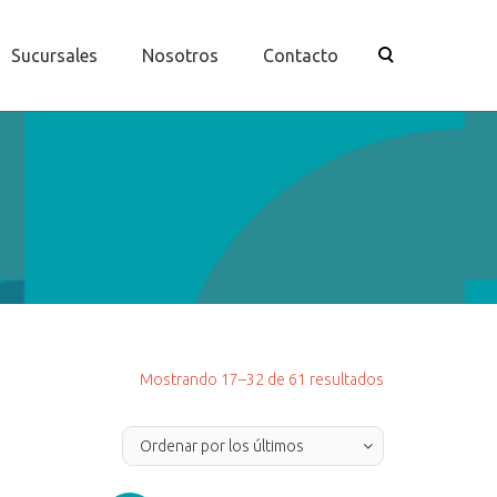
Sucursales
Nosotros
Contacto
Ordenado
Mostrando 17–32 de 61 resultados
por
los