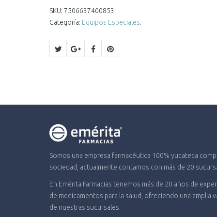
SKU:
7506637400853
.
Categoría:
Equipos Especiales
.
Somos una empresa farmacéutica 100% yucateca compro
sociedad, actualmente contamos con más de 20 sucursal
En Emérita Farmacias tenemos más de 20 años de experi
de medicamentos para la salud, ofreciendo una amplia 
de nuestras sucursales.