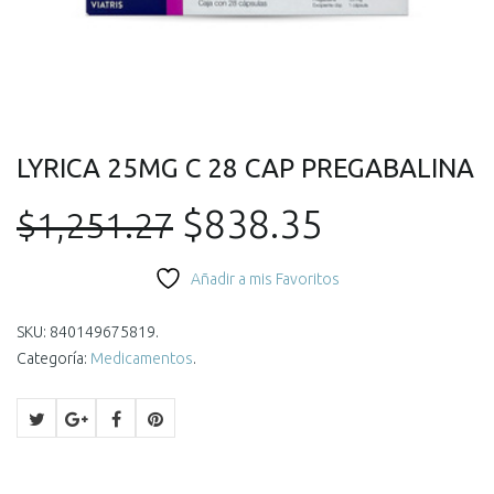
LYRICA 25MG C 28 CAP PREGABALINA
El
El
$
838.35
$
1,251.27
precio
precio
Añadir a mis Favoritos
original
actual
SKU:
840149675819
.
Categoría:
Medicamentos
.
era:
es:
$1,251.27.
$838.35.