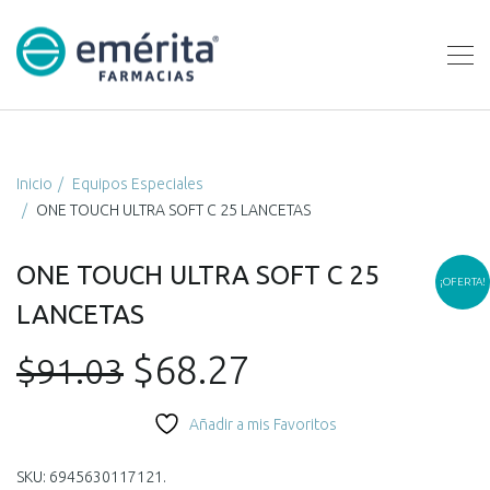
Inicio
Equipos Especiales
ONE TOUCH ULTRA SOFT C 25 LANCETAS
ONE TOUCH ULTRA SOFT C 25
¡OFERTA!
LANCETAS
El
El
$
68.27
$
91.03
precio
precio
Añadir a mis Favoritos
original
actual
SKU:
6945630117121
.