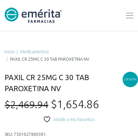
Inicio
Medicamentos
PAXIL CR 25MG C 30 TAB PAROXETINA NV
PAXIL CR 25MG C 30 TAB
¡OFERTA!
PAROXETINA NV
El
El
$
1,654.86
$
2,469.94
precio
precio
Añadir a mis Favoritos
original
actual
SKU:
7501027800381
.