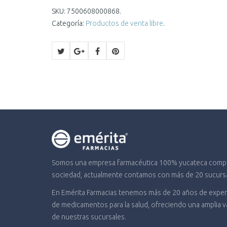
SKU:
7500608000868
.
Categoría:
Productos de venta libre
.
Somos una empresa farmacéutica 100% yucateca compro
sociedad, actualmente contamos con más de 20 sucursal
En Emérita Farmacias tenemos más de 20 años de experi
de medicamentos para la salud, ofreciendo una amplia 
de nuestras sucursales.