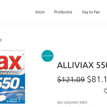
Inicio
Productos
Soy tu Fan
AB
¡OFERTA!
ALLIVIAX 55
El
$
81.
$
121.09
preci
origi
SKU:
650240013805
.