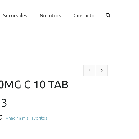
Sucursales
Nosotros
Contacto
0MG C 10 TAB
El
13
o
precio
Añadir a mis Favoritos
nal
actual