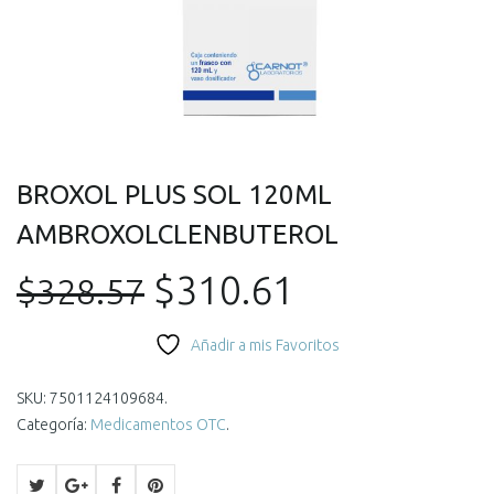
BROXOL PLUS SOL 120ML
AMBROXOLCLENBUTEROL
El
El
$
310.61
$
328.57
precio
precio
Añadir a mis Favoritos
original
actual
SKU:
7501124109684
.
Categoría:
Medicamentos OTC
.
era:
es: