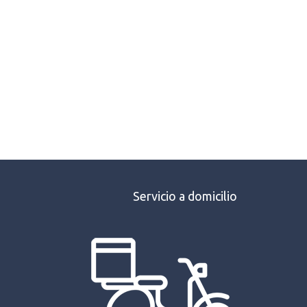
nal
actual
es:
45.
$467.19.
Servicio a domicilio