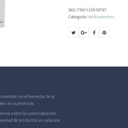
origi
SKU:
7501123010707
.
Categoría:
Medicamentos
.
era:
$898.
metida con el bienestar de la
es en la península.
encia sobre la comercialización
variedad de productos en cada una