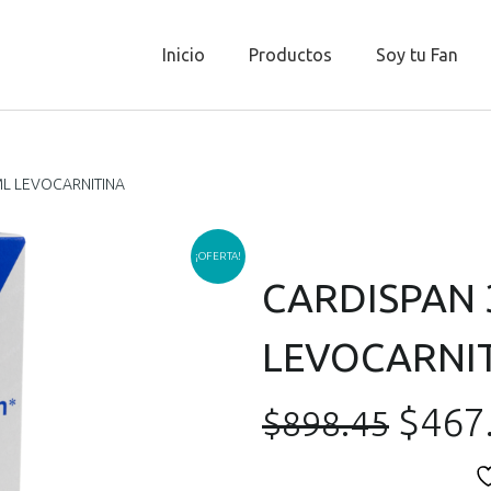
Inicio
Productos
Soy tu Fan
ML LEVOCARNITINA
¡OFERTA!
CARDISPAN 
LEVOCARNI
El
$
467
$
898.45
preci