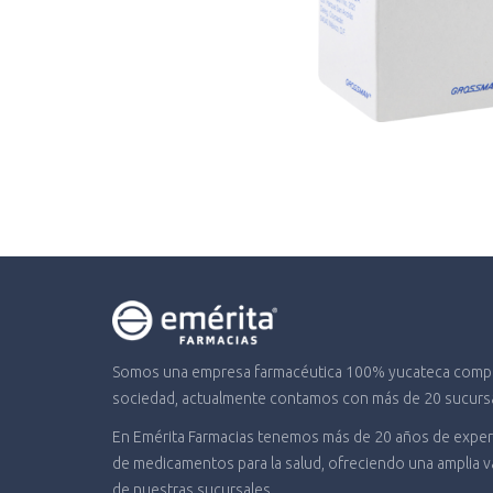
Somos una empresa farmacéutica 100% yucateca compro
sociedad, actualmente contamos con más de 20 sucursal
En Emérita Farmacias tenemos más de 20 años de experi
de medicamentos para la salud, ofreciendo una amplia 
de nuestras sucursales.