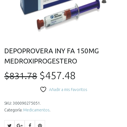
DEPOPROVERA INY FA 150MG
MEDROXIPROGESTERO
El
El
$
457.48
$
831.78
precio
precio
Añadir a mis Favoritos
original
actual
SKU:
300090275051
.
Categoría:
Medicamentos
.
era:
es: