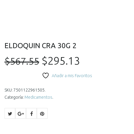
ELDOQUIN CRA 30G 2
El
El
$
295.13
$
567.55
precio
precio
Añadir a mis Favoritos
original
actual
SKU:
7501122961505
.
Categoría:
Medicamentos
.
era:
es:
$567.55.
$295.13.