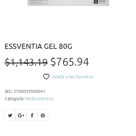
ESSVENTIA GEL 80G
El
El
$
765.94
$
1,143.19
precio
precio
Añadir a mis Favoritos
original
actual
SKU:
3700039500041
.
Categoría:
Medicamentos
.
era:
es:
$1,143.19.
$765.94.