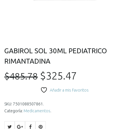
GABIROL SOL 30ML PEDIATRICO
RIMANTADINA
El
El
$
325.47
$
485.78
precio
precio
Añadir a mis Favoritos
original
actual
SKU:
7501088507861
.
Categoría:
Medicamentos
.
era:
es: