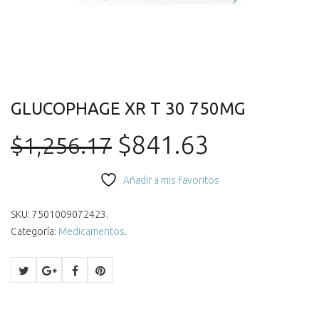
GLUCOPHAGE XR T 30 750MG
El
El
$
841.63
$
1,256.17
precio
precio
Añadir a mis Favoritos
original
actual
SKU:
7501009072423
.
Categoría:
Medicamentos
.
era:
es:
$1,256.17.
$841.63.