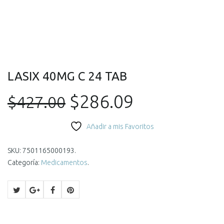
LASIX 40MG C 24 TAB
El
El
$
286.09
$
427.00
precio
precio
Añadir a mis Favoritos
original
actual
SKU:
7501165000193
.
Categoría:
Medicamentos
.
era:
es:
$427.00.
$286.09.