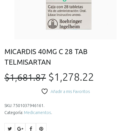
MICARDIS 40MG C 28 TAB
TELMISARTAN
El
El
$
1,278.22
$
1,681.87
precio
precio
Añadir a mis Favoritos
original
actual
SKU:
7501037946161
.
Categoría:
Medicamentos
.
era:
es: