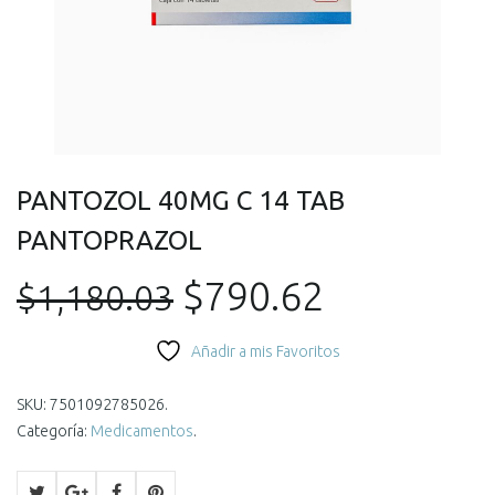
PANTOZOL 40MG C 14 TAB
PANTOPRAZOL
El
El
$
790.62
$
1,180.03
precio
precio
Añadir a mis Favoritos
original
actual
SKU:
7501092785026
.
Categoría:
Medicamentos
.
era:
es: